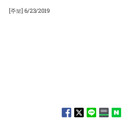
View
Larger
[주보] 6/23/2019
Image