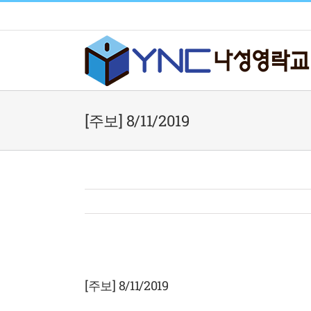
Skip
to
content
[주보] 8/11/2019
View
Larger
[주보] 8/11/2019
Image