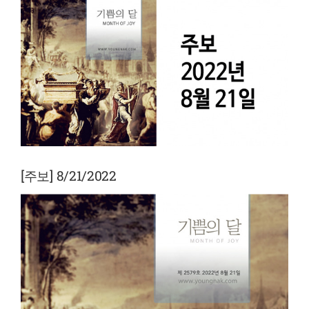
View
Larger
Image
[주보] 8/21/2022