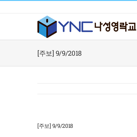
Skip
to
content
[주보] 9/9/2018
View
Larger
[주보] 9/9/2018
Image