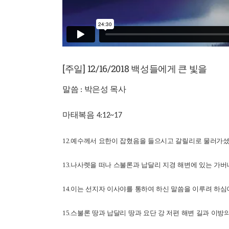
[주일] 12/16/2018 백성들에게 큰 빛을
말
씀
박
은
성
목사
:
마
태
복
음
4:12~17
12.
예수께
서
요한이
잡혔음을
들으시고
갈릴리로
물러가
13.
나사렛을
떠나
스불론과
납달리
지경
해변에
있는
가버
14.
이는
선지자
이사야를
통하여
하신
말씀을
이루려
하심
15.
스불론
땅과
납달리
땅과
요단
강
저편
해변
길과
이방