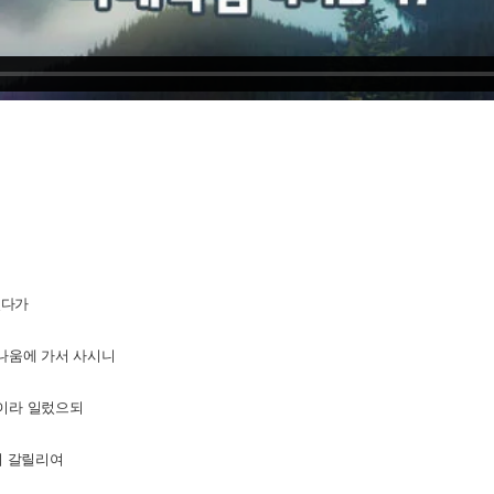
셨다가
나움에
가서
사시니
이라
일렀으되
의
갈릴리여