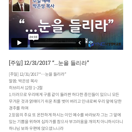
[주일] 12/31/2017 “…눈을 들리라”
[주일] 12/31/2017 “…눈을 들리라”
말씀: 박은성 목사
히브리서 12장 1~2절
1.이러므로 우리에게 구름 같이 둘러싼 허다한 증인들이 있으니 모든
무거운 것과 얽매이기 쉬운 죄를 벗어 버리고 인내로써 우리 앞에 당한
경주를 하며
2.믿음의 주요 또 온전하게 하시는 이인 예수를 바라보자 그는 그 앞에
있는 기쁨을 위하여 십자가를 참으사 부끄러움을 개의치 아니하시더니
하나님 보좌 우편에 앉으셨느니라