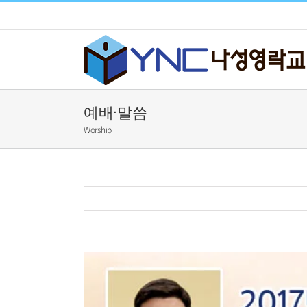
Skip
to
content
예배·말씀
Worship