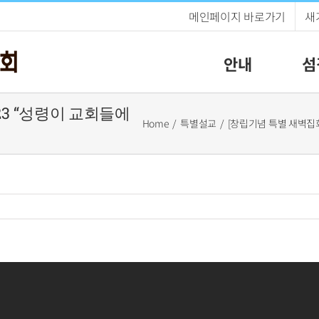
메인페이지 바로가기
새
안내
섬
023 “성령이 교회들에
Home
특별설교
[창립기념 특별 새벽집회