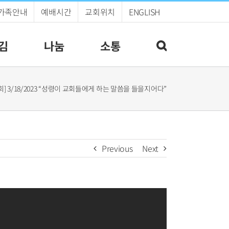
가족안내
예배시간
교회위치
ENGLISH
김
나눔
소통
] 3/18/2023 “성령이 교회들에게 하는 말씀을 들을지어다”
Previous
Next