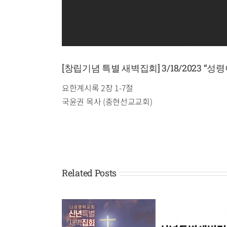
[창립기념 특별 새벽집회] 3/18/2023 
요한계시록 2장 1-7절
국윤권 목사 (충현선교교회)
Related Posts