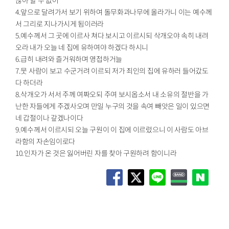
4.앞으로 달려가서 보기 위하여 돌무화과나무에 올라가니 이는 예수께
서 그리로 지나가시게 됨이러라
5.예수께서 그 곳에 이르사 쳐다 보시고 이르시되 삭개오야 속히 내려
오라 내가 오늘 네 집에 유하여야 하겠다 하시니
6.급히 내려와 즐거워하며 영접하거늘
7.뭇 사람이 보고 수군거려 이르되 저가 죄인의 집에 유하러 들어갔도
다 하더라
8.삭개오가 서서 주께 여짜오되 주여 보시옵소서 내 소유의 절반을 가
난한 자들에게 주겠사오며 만일 누구의 것을 속여 빼앗은 일이 있으면
네 갑절이나 갚겠나이다
9.예수께서 이르시되 오늘 구원이 이 집에 이르렀으니 이 사람도 아브
라함의 자손임이로다
10.인자가 온 것은 잃어버린 자를 찾아 구원하려 함이니라