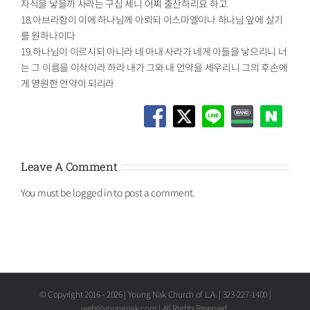
자식을 낳을까 사라는 구십 세니 어찌 출산하리요 하고
18.아브라함이 이에 하나님께 아뢰되 이스마엘이나 하나님 앞에 살기
를 원하나이다
19.하나님이 이르시되 아니라 네 아내 사라가 네게 아들을 낳으리니 너
는 그 이름을 이삭이라 하라 내가 그와 내 언약을 세우리니 그의 후손에
게 영원한 언약이 되리라
Leave A Comment
You must be
logged in
to post a comment.
© Copyright 2016 -
2026 | Young Nak Church of L.A. | 323-227-1400 |
web@youngnak.com | All Rights Reserved.