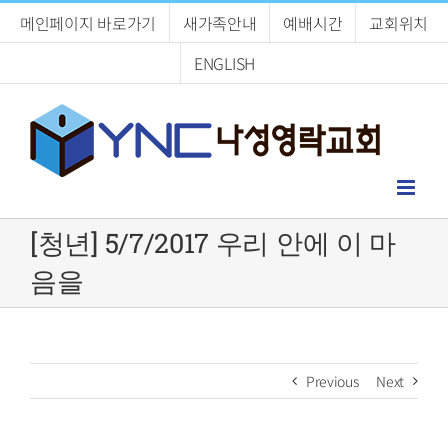
Skip
메인페이지 바로가기
새가족안내
예배시간
교회위치
to
content
ENGLISH
[청년] 5/7/2017 우리 안에 이 마
음을
Previous
Next