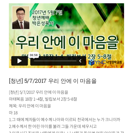
[청년] 5/7/2017 우리 안에 이 마음을
[청년] 5/7/2017 우리 안에 이 마음을
마태복음 18장 1~4절, 빌립보서 2장 5~8절
제목: 우리 안에 이 마음을
마 18
1.그 때에 제자들이 예수께 나아와 이르되 천국에서는 누가 크니이까
2.예수께서 한 어린 아이를 불러 그들 가운데 세우시고
3.이르시되 진실로 너희에게 이르노니 너희가 돌이켜 어린 아이들과 같