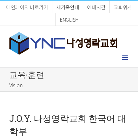
Skip
메인페이지 바로가기
새가족안내
예배시간
교회위치
to
content
ENGLISH
교육·훈련
Vision
J.O.Y. 나성영락교회 한국어 대
학부