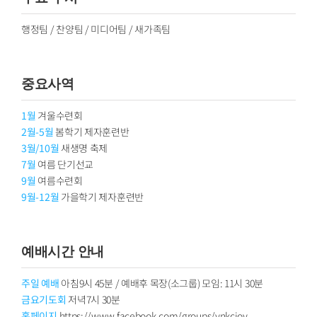
행정팀 / 찬양팀 / 미디어팀 / 새가족팀
중요사역
1월
겨울수련회
2월-5월
봄학기 제자훈련반
3월/10월
새생명 축제
7월
여름 단기선교
9월
여름수련회
9월-12월
가을학기 제자훈련반
예배시간 안내
주일 예배
아침9시 45분 / 예배후 목장(소그룹) 모임: 11시 30분
금요기도회
저녁7시 30분
홈페이지
https://www.facebook.com/groups/ynkcjoy