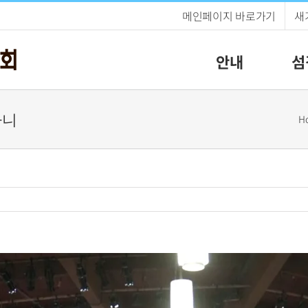
메인페이지 바로가기
새
안내
섬
나니
H