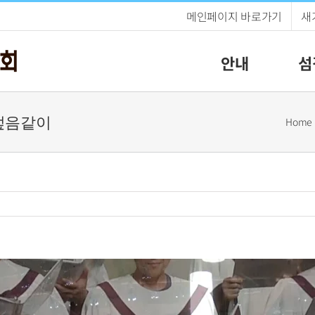
메인페이지 바로가기
새
안내
섬
다 덮음같이
Home