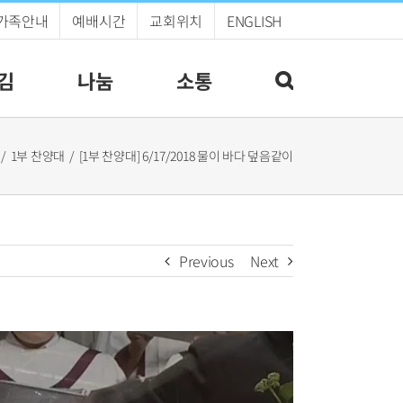
가족안내
예배시간
교회위치
ENGLISH
김
나눔
소통
1부 찬양대
[1부 찬양대] 6/17/2018 물이 바다 덮음같이
Previous
Next