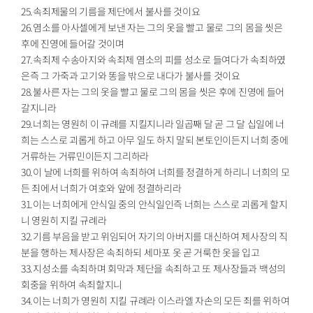
25.속죄제물의 기름을 제단에서 불사를 것이요
26.염소를 아사셀에게 보낸 자는 그의 옷을 빨고 물로 그의 몸을 씻은
후에 진영에 들어갈 것이며
27.속죄제 수송아지와 속죄제 염소의 피를 성소로 들여다가 속죄하였
은즉 그 가죽과 고기와 똥을 밖으로 내다가 불사를 것이요
28.불사른 자는 그의 옷을 빨고 물로 그의 몸을 씻은 후에 진영에 들어
갈지니라
29.너희는 영원히 이 규례를 지킬지니라 일곱째 달 곧 그 달 십일에 너
희는 스스로 괴롭게 하고 아무 일도 하지 말되 본토인이든지 너희 중에
거류하는 거류민이든지 그리하라
30.이 날에 너희를 위하여 속죄하여 너희를 정결하게 하리니 너희의 모
든 죄에서 너희가 여호와 앞에 정결하리라
31.이는 너희에게 안식일 중의 안식일인즉 너희는 스스로 괴롭게 할지
니 영원히 지킬 규례라
32.기름 부음을 받고 위임되어 자기의 아버지를 대신하여 제사장의 직
분을 행하는 제사장은 속죄하되 세마포 옷 곧 거룩한 옷을 입고
33.지성소를 속죄하며 회막과 제단을 속죄하고 또 제사장들과 백성의
회중을 위하여 속죄할지니
34.이는 너희가 영원히 지킬 규례라 이스라엘 자손의 모든 죄를 위하여