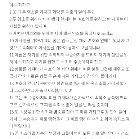
여 속죄하고
7.또 그 두 염소를 가지고 회막 문 여호와 앞에 두고
8.두 염소를 위하여 제비 뽑되 한 제비는 여호와를 위하고 한 제비는 아
사셀을 위하여 할지며
9.아론은 여호와를 위하여 제비 뽑은 염소를 속죄제로 드리고
10.아사셀을 위하여 제비 뽑은 염소는 산 채로 여호와 앞에 두었다가 그
것으로 속죄하고 아사셀을 위하여 광야로 보낼지니라
11.아론은 자기를 위한 속죄제의 수송아지를 드리되 자기와 집안을 위
하여 속죄하고 자기를 위한 그 속죄제 수송아지를 잡고
12.향로를 가져다가 여호와 앞 제단 위에서 피운 불을 그것에 채우고 또
곱게 간 향기로운 향을 두 손에 채워 가지고 휘장 안에 들어가서
13.여호와 앞에서 분향하여 향연으로 증거궤 위 속죄소를 가리게 할지
니 그리하면 그가 죽지 아니할 것이며
14.그는 또 수송아지의 피를 가져다가 손가락으로 속죄소 동쪽에 뿌리
고 또 손가락으로 그 피를 속죄소 앞에 일곱 번 뿌릴 것이며
15.또 백성을 위한 속죄제 염소를 잡아 그 피를 가지고 휘장 안에 들어
가서 그 수송아지 피로 행함 같이 그 피로 행하여 속죄소 위와 속죄소 앞
에 뿌릴지니
16.곧 이스라엘 자손의 부정과 그들이 범한 모든 죄로 말미암아 지성소