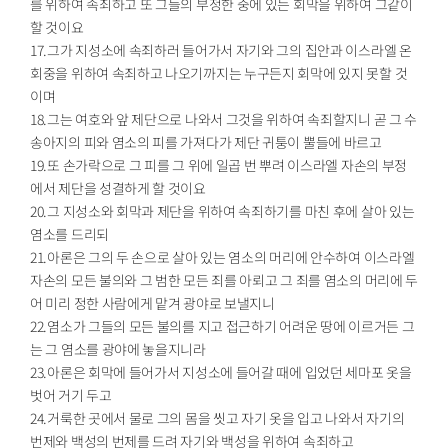
를 위하여 속죄하고 또 그들의 부정한 중에 있는 회막을 위하여 그같이
할 것이요
17.그가 지성소에 속죄하러 들어가서 자기와 그의 집안과 이스라엘 온
회중을 위하여 속죄하고 나오기까지는 누구든지 회막에 있지 못할 것
이며
18.그는 여호와 앞 제단으로 나와서 그것을 위하여 속죄할지니 곧 그 수
송아지의 피와 염소의 피를 가져다가 제단 귀퉁이 뿔들에 바르고
19.또 손가락으로 그 피를 그 위에 일곱 번 뿌려 이스라엘 자손의 부정
에서 제단을 성결하게 할 것이요
20.그 지성소와 회막과 제단을 위하여 속죄하기를 마친 후에 살아 있는
염소를 드리되
21.아론은 그의 두 손으로 살아 있는 염소의 머리에 안수하여 이스라엘
자손의 모든 불의와 그 범한 모든 죄를 아뢰고 그 죄를 염소의 머리에 두
어 미리 정한 사람에게 맡겨 광야로 보낼지니
22.염소가 그들의 모든 불의를 지고 접근하기 어려운 땅에 이르거든 그
는 그 염소를 광야에 놓을지니라
23.아론은 회막에 들어가서 지성소에 들어갈 때에 입었던 세마포 옷을
벗어 거기 두고
24.거룩한 곳에서 물로 그의 몸을 씻고 자기 옷을 입고 나와서 자기의
번제와 백성의 번제를 드려 자기와 백성을 위하여 속죄하고