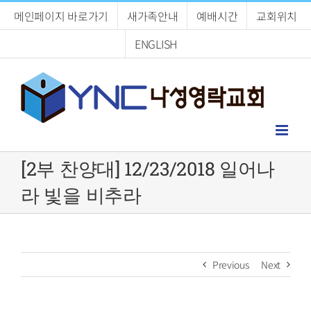
Skip
메인페이지 바로가기
새가족안내
예배시간
교회위치
to
content
ENGLISH
[2부 찬양대] 12/23/2018 일어나
라 빛을 비추라
Previous
Next