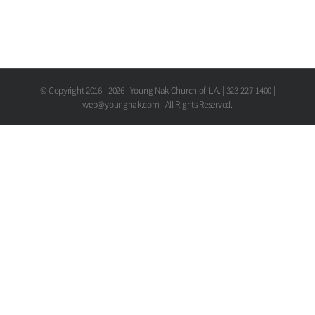
© Copyright 2016 -
2026 | Young Nak Church of L.A. | 323-227-1400 |
web@youngnak.com | All Rights Reserved.