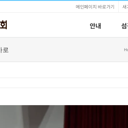
메인페이지 바로가기
새
안내
섬
냇가로
H