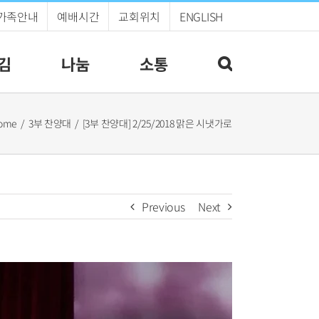
가족안내
예배시간
교회위치
ENGLISH
김
나눔
소통
ome
3부 찬양대
[3부 찬양대] 2/25/2018 맑은 시냇가로
Previous
Next