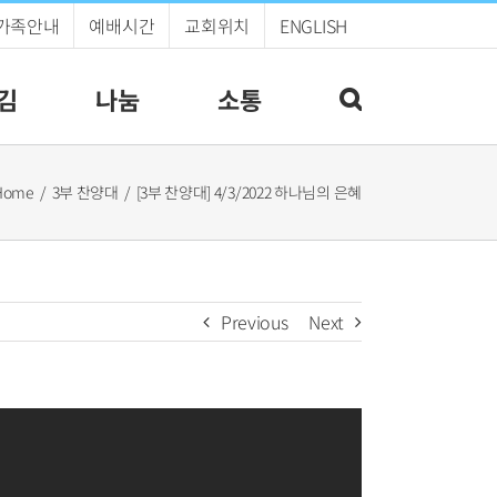
가족안내
예배시간
교회위치
ENGLISH
김
나눔
소통
Home
3부 찬양대
[3부 찬양대] 4/3/2022 하나님의 은혜
Previous
Next