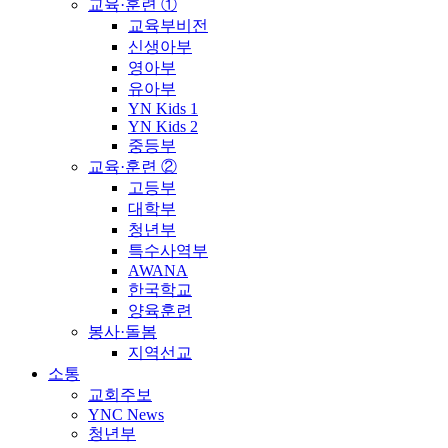
교육·훈련 ①
교육부비전
신생아부
영아부
유아부
YN Kids 1
YN Kids 2
중등부
교육·훈련 ②
고등부
대학부
청년부
특수사역부
AWANA
한국학교
양육훈련
봉사·돌봄
지역선교
소통
교회주보
YNC News
청년부