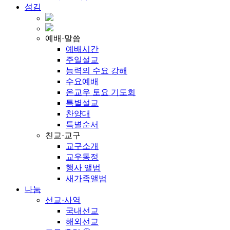
섬김
예배·말씀
예배시간
주일설교
능력의 수요 강해
수요예배
온교우 토요 기도회
특별설교
찬양대
특별순서
친교·교구
교구소개
교우동정
행사 앨범
새가족앨범
나눔
선교·사역
국내선교
해외선교