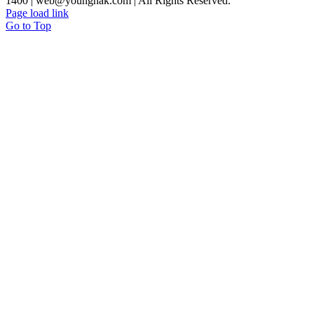
1400 | web@youngnak.com | All Rights Reserved.
Page load link
Go to Top