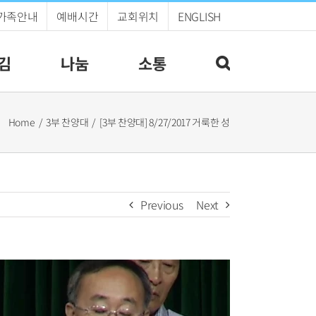
가족안내
예배시간
교회위치
ENGLISH
김
나눔
소통
Home
3부 찬양대
[3부 찬양대] 8/27/2017 거룩한 성
Previous
Next