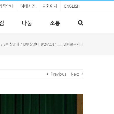
가족안내
예배시간
교회위치
ENGLISH
김
나눔
소통
3부 찬양대
[3부 찬양대] 9/24/2017 크고 영화로우시다
Previous
Next