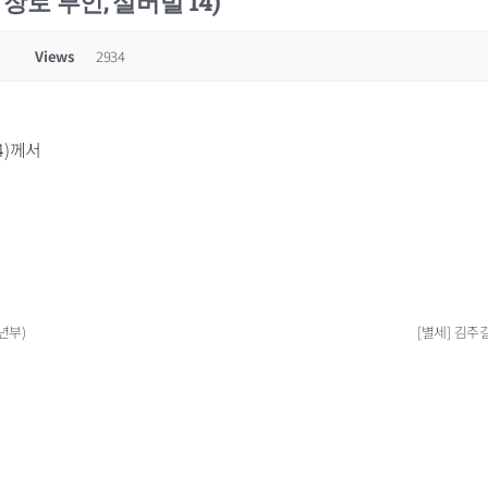
 장로 부인, 실버빌 14)
Views
2934
4)께서
년부)
[별세] 김주길