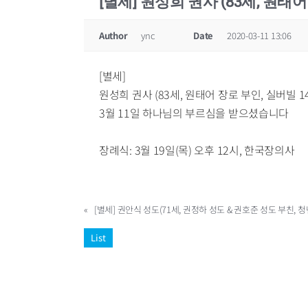
[별세] 원성희 권사 (83세, 원태어
Author
ync
Date
2020-03-11 13:06
[별세]
원성희 권사 (83세, 원태어 장로 부인, 실버빌 1
3월 11일 하나님의 부르심을 받으셨습니다
장례식: 3월 19일(목) 오후 12시, 한국장의사
«
[별세] 권안식 성도(71세, 권정하 성도 & 권호준 성도 부친, 청
List