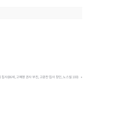
 집사(86세, 고혜영 권사 부친, 고광찬 집사 장인, 노스빌 100)
»