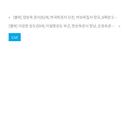
«
[별세] 양성옥 권사(92세, 박국희권사 모친, 박보욱집사 장모, 8목양 5목장)
[별세] 이성문 성도(59세, 이설영성도 부군, 한순옥권사 장남, 손호숙권사 오빠, 손기수집사 처남, 2목양 24목장)
»
List