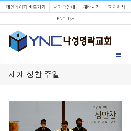
Skip
메인페이지 바로가기
새가족안내
예배시간
교회위치
to
content
ENGLISH
세계 성찬 주일
View
Larger
Image