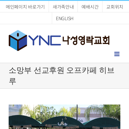
Skip
메인페이지 바로가기
새가족안내
예배시간
교회위치
to
content
ENGLISH
소망부 선교후원 오프카페 히브
루
View
Larger
Image