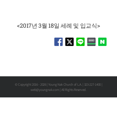
View
Larger
Image
<2017년 3월 18일 세례 및 입교식>
© Copyright 2016 -
2026 | Young Nak Church of L.A. | 323-227-1400 |
web@youngnak.com | All Rights Reserved.