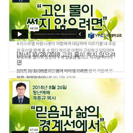
2.아합이 나봇에게 말하여 이르되 네 포도원이 내 왕궁 곁에
에 패한지라
가까이 있으니 내게 주어 채소 밭을 삼게 하라 내가 그 대신에
11.이스라엘 사람들이 미스바에서 나가서 블레셋 사람들을
그보다 더 아름다운 포도원을 네게 줄 것이요 만일 네가 좋게
추격하여 벧갈 아래에 이르기까지 쳤더라
여기면 그 값을 돈으로 네게 주리라
12.사무엘이 돌을 취하여 미스바와 센 사이에 세워 이르되 여
3.나봇이 아합에게 말하되 내 조상의 유산을 왕에게 주기를
호와께서 여기까지 우리를 도우셨다 하고 그 이름을 에벤에
여호와께서 금하실지로다 하니
셀이라 하니라
4.이스르엘 사람 나봇이 아합에게 대답하여 이르기를 내 조상
의 유산을 왕께 줄 수 없다 하므로 아합이 근심하고 답답하여
[청년] 10/28/2018 고인 물이 썩지 않으려
왕궁으로 돌아와 침상에 누워 얼굴을 돌리고 식사를 아니하
면
니
5.그의 아내 이세벨이 그에게 나아와 이르되 왕의 마음에 무
[청년] 10/28/2018 고인 물이 썩지 않으려면
엇을 근심하여 식사를 아니하나이까
말씀: 계흥규 목사
6.왕이 그에게 이르되 내가 이스르엘 사람 나봇에게 말하여
마가복음
12:28
~31
이르기를 네 포도원을 내게 주되 돈으로 바꾸거나 만일 네가
28.서기관 중 한 사람이 그들이 변론하는 것을 듣고 예수께서
좋아하면 내가 그 대신에 포도원을 네게 주리라 한즉 그가 대
잘 대답하신 줄을 알고 나아와 묻되 모든 계명 중에 첫째가 무
답하기를 내가 내 포도원을 네게 주지 아니하겠노라 하기 때
엇이니이까
문이로다
29.예수께서 대답하시되 첫째는 이것이니 이스라엘아 들으라
7.그의 아내 이세벨이 그에게 이르되 왕이 지금 이스라엘 나
주 곧 우리 하나님은 유일한 주시라
라를 다스리시나이까 일어나 식사를 하시고 마음을 즐겁게
30.네 마음을 다하고 목숨을 다하고 뜻을 다하고 힘을 다하여
하소서 내가 이스르엘 사람 나봇의 포도원을 왕께 드리리이
주 너의 하나님을 사랑하라 하신 것이요