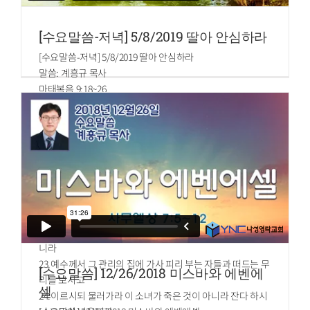
[수요말씀-저녁] 5/8/2019 딸아 안심하라
[수요말씀-저녁] 5/8/2019 딸아 안심하라
말씀: 계흥규 목사
마태복음 9:18~26
18.예수께서 이 말씀을 하실 때에 한 관리가 와서 절하며 이르
되 내 딸이 방금 죽었사오나 오셔서 그 몸에 손을 얹어 주소서
그러면 살아나겠나이다 하니
19.예수께서 일어나 따라가시매 제자들도 가더니
20.열두 해 동안이나 혈루증으로 앓는 여자가 예수의 뒤로 와
서 그 겉옷 가를 만지니
21.이는 제 마음에 그 겉옷만 만져도 구원을 받겠다 함이라
22.예수께서 돌이켜 그를 보시며 이르시되 딸아 안심하라 네
믿음이 너를 구원하였다 하시니 여자가 그 즉시 구원을 받으
니라
23.예수께서 그 관리의 집에 가사 피리 부는 자들과 떠드는 무
[수요말씀] 12/26/2018 미스바와 에벤에
리를 보시고
셀
24.이르시되 물러가라 이 소녀가 죽은 것이 아니라 잔다 하시