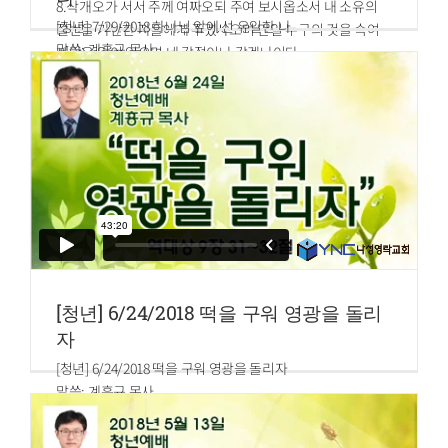
8.삭개오가 서서 주께 여짜오되 주여 보시옵소서 내 소유의
[청년] 7/29/2018 하나님 앞에 선 유일한 나
절반을 가난한 자들에게 주겠사오며 만일 누구의 것을 속여
말씀: 계흥규 목사
빼앗은 일이 있으면 네 갑절이나 갚겠나이다
시편 139편 1~4절
9.예수께서 이르시되 오늘 구원이 이 집에 이르렀으니 이 사
1.여호와여 주께서 나를 살펴 보셨으므로 나를 아시나이다
람도 아브라함의 자손임이로다
2.주께서 내가 앉고 일어섬을 아시고 멀리서도 나의 생각을
10.인자가 온 것은 잃어버린 자를 찾아 구원하려 함이니라
밝히 아시오며
3.나의 모든 길과 내가 눕는 것을 살펴 보셨으므로 나의 모든
행위를 익히 아시오니
4.여호와여 내 혀의 말을 알지 못하시는 것이 하나도 없으시
니이다
[청년] 6/24/2018 떡을 구워 영광을 돌리
자
[청년] 6/24/2018 떡을 구워 영광을 돌리자
말씀: 계흥규 목사
역대상 9장 31~32절
31.고라 자손 살룸의 맏아들 맛디댜라 하는 레위 사람은 전병