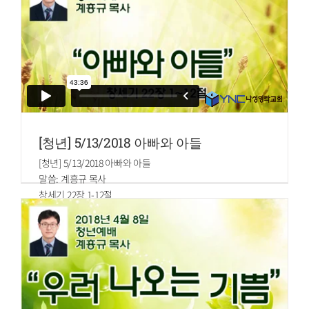
을 굽는 일을 맡았으며
32.또 그의 형제 그핫 자손 중에 어떤 자는 진설하는 떡을 맡
아 안식일마다 준비하였더라
[청년] 5/13/2018 아빠와 아들
[청년] 5/13/2018 아빠와 아들
말씀: 계흥규 목사
창세기 22장 1-12절
1.그 일 후에 하나님이 아브라함을 시험하시려고 그를 부르시
되 아브라함아 하시니 그가 이르되 내가 여기 있나이다
2.여호와께서 이르시되 네 아들 네 사랑하는 독자 이삭을 데
리고 모리아 땅으로 가서 내가 네게 일러 준 한 산 거기서 그를
번제로 드리라
3.아브라함이 아침에 일찍이 일어나 나귀에 안장을 지우고 두
종과 그의 아들 이삭을 데리고 번제에 쓸 나무를 쪼개어 가지