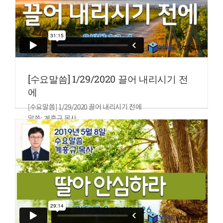
[수요말씀] 1/29/2020 끌어 내리시기 전
에
[수요말씀] 1/29/2020 끌어 내리시기 전에
말씀: 계흥규 목사
오바댜 1:3~4
3.너의 마음의 교만이 너를 속였도다 바위 틈에 거주하며 높
은 곳에 사는 자여 네가 마음에 이르기를 누가 능히 나를 땅에
끌어내리겠느냐 하니
4.네가 독수리처럼 높이 오르며 별 사이에 깃들일지라도 내가
거기에서 너를 끌어내리리라 여호와의 말씀이니라