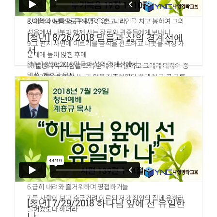
다 하고
31.둘째는 이것이니 네 이웃을 네 자신과 같이 사랑하라 하신
8.아합의 이름으로 편지들을 쓰고 그 인을 치고 봉하여 그의
것이라 이보다 더 큰 계명이 없느니라
성읍에서 나봇과 함께 사는 장로와 귀족들에게 보내니
[청년] 8/26/2018 믿음과 삶의 경계선에
9.그 편지 사연에 이르기를 금식을 선포하고 나봇을 백성 가
서
운데에 높이 앉힌 후에
[청년] 8/26/2018 믿음과 삶의 경계선에서
10.불량자 두 사람을 그의 앞에 마주 앉히고 그에게 대하여 증
말씀: 계흥규 목사
거하기를 네가 하나님과 왕을 저주하였다 하게 하고 곧 그를
누가복음 19장 1~10절
끌고 나가서 돌로 쳐죽이라 하였더라
1.예수께서 여리고로 들어가 지나가시더라
2.삭개오라 이름하는 자가 있으니 세리장이요 또한 부자라
.3그가 예수께서 어떠한 사람인가 하여 보고자 하되 키가 작
고 사람이 많아 할 수 없어
4.앞으로 달려가서 보기 위하여 돌무화과나무에 올라가니 이
는 예수께서 그리로 지나가시게 됨이러라
5.예수께서 그 곳에 이르사 쳐다 보시고 이르시되 삭개오야
속히 내려오라 내가 오늘 네 집에 유하여야 하겠다 하시니
6.급히 내려와 즐거워하며 영접하거늘
7.뭇 사람이 보고 수군거려 이르되 저가 죄인의 집에 유하러
[청년] 7/29/2018 하나님 앞에 선 유일한
들어갔도다 하더라
나