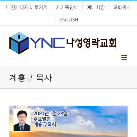
Skip
메인페이지 바로가기
새가족안내
예배시간
교회위치
to
content
ENGLISH
계흥규 목사