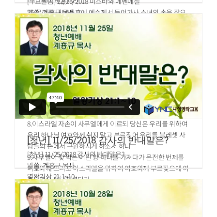
니 그들이 비웃더라
[수요말씀] 12/26/2018 미스바와 에벤에셀
25.무리를 내보낸 후에 예수께서 들어가사 소녀의 손을 잡으
말씀: 계흥규 목사
시매 일어나는지라
사무엘상 7:5~12
26.그 소문이 그 온 땅에 퍼지더라
5.사무엘이 이르되 온 이스라엘은 미스바로 모이라 내가 너희
를 위하여 여호와께 기도하리라 하매
6.그들이 미스바에 모여 물을 길어 여호와 앞에 붓고 그 날 종
일 금식하고 거기에서 이르되 우리가 여호와께 범죄하였나이
다 하니라 사무엘이 미스바에서 이스라엘 자손을 다스리니라
7.이스라엘 자손이 미스바에 모였다 함을 블레셋 사람들이 듣
고 그들의 방백들이 이스라엘을 치러 올라온지라 이스라엘
자손들이 듣고 블레셋 사람들을 두려워하여
8.이스라엘 자손이 사무엘에게 이르되 당신은 우리를 위하여
우리 하나님 여호와께 쉬지 말고 부르짖어 우리를 블레셋 사
[청년] 11/25/2018 감사의 반대말은?
람들의 손에서 구원하시게 하소서 하니
[청년] 11/25/2018 감사의 반대말은?
9.사무엘이 젖 먹는 어린 양 하나를 가져다가 온전한 번제를
말씀: 계흥규 목사
여호와께 드리고 이스라엘을 위하여 여호와께 부르짖으매 여
열왕기상 21:1~10
호와께서 응답하셨더라
1.그 후에 이 일이 있으니라 이스르엘 사람 나봇에게 이스르
10.사무엘이 번제를 드릴 때에 블레셋 사람이 이스라엘과 싸
엘에 포도원이 있어 사마리아의 왕 아합의 왕궁에서 가깝더
우려고 가까이 오매 그 날에 여호와께서 블레셋 사람에게 큰
니
우레를 발하여 그들을 어지럽게 하시니 그들이 이스라엘 앞