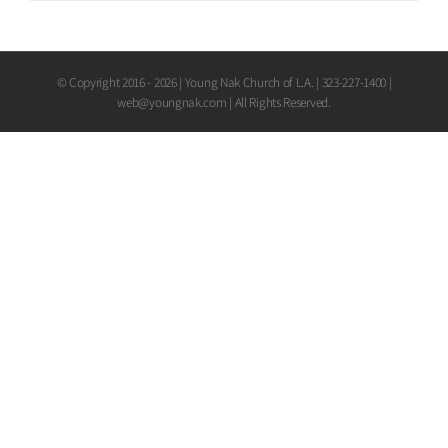
[20171111-12 나눔마켓]
© Copyright 2016 -
2026 | Young Nak Church of L.A. | 323-227-1400 |
web@youngnak.com | All Rights Reserved.