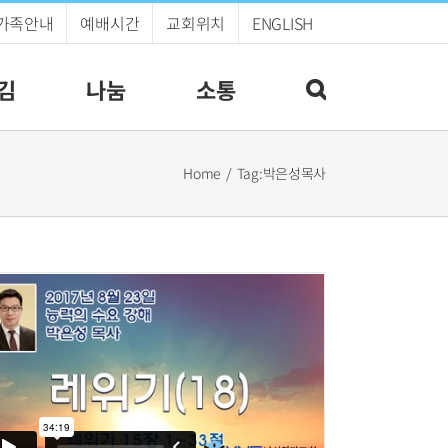
가족안내
예배시간
교회위치
ENGLISH
김
나눔
소통
Home
Tag:
박은성목사