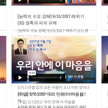
[능력의 수요 강해] 9/13/2017 레위기
(21) 생축과 피의 규례
[능력의 수요 강해] 9/13/2017 레위기 (21) 생
축과 피의 규례
말씀: 박은성 목사
레위기 17장 1~16절
1.여호와께서 모세에게 말씀하여 이르시되
2.아론과 그의 아들들과 이스라엘의 모든 자손
에게 말하여 그들에게 이르기를 여호와의 명령
이 이러하시다 하라
3.이스라엘 집의 모든 사람이 소나 어린 양이나
염소를 진영 안에서 잡든지 진영 밖에서 잡든
[주일] 5/7/2017 우리 안에 이 마음을
지
[주일] 5/7/2017 우리 안에 이 마음을
4.먼저 회막 문으로 끌고 가서 여호와의 성막