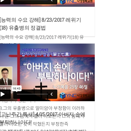
[능력의 수요 강해] 8/23/2017 레위기
(18) 유출병의 정결법
[능력의 수요 강해] 8/23/2017 레위기(18) 유
출병의 정결법
말씀: 박은성 목사
레위기 15장 1~33절
1.여호와께서 모세와 아론에게 말씀하여 이르
시되
2.이스라엘 자손에게 말하여 이르라 누구든지
그의 몸에 유출병이 있으면 그 유출병으로 말
미암아 부정한 자라
3.그의 유출병으로 말미암아 부정함이 이러하
[고난주간 특새] 4/15/2017 아버지 손에
니 곧 그의 몸에서 흘러 나오든지 그의 몸에서
부탁하나이다!
흘러 나오는 것이 막혔든지 부정한즉