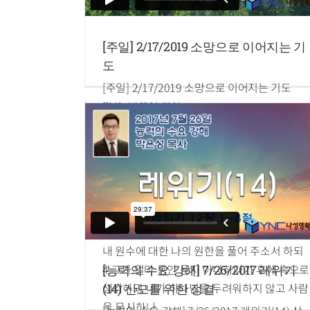
[주일] 2/17/2019 소망으로 이어지는 기
도
[주일] 2/17/2019 소망으로 이어지는 기도
말씀: 박은성 목사
누가복음 18:1~8
1.예수께서 그들에게 항상 기도하고 낙심하지
말아야 할 것을 비유로 말씀하여
2.이르시되 어떤 도시에 하나님을 두려워하지
않고 사람을 무시하는 한 재판장이 있는데
3.그 도시에 한 과부가 있어 자주 그에게 가서
내 원수에 대한 나의 원한을 풀어 주소서 하되
4.그가 얼마 동안 듣지 아니하다가 후에 속으로
[능력의 수요 강해] 7/26/2017 레위기
생각하되 내가 하나님을 두려워하지 않고 사람
(14) 산모를 위한 정결
을 무시하나