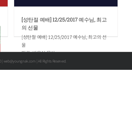
[성탄절 예배] 12/25/2017 예수님, 최고
의 선물
[성탄절 예배] 12/25/2017 예수님, 최고의 선
물
말씀: 박은성 목사
요한복음 3장 16절
00 | web@youngnak.com | All Rights Reserved.
16.하나님이 세상을 이처럼 사랑하사 독생자를
주셨으니 이는 그를 믿는 자마다 멸망하지 않
고 영생을 얻게 하려 하심이라