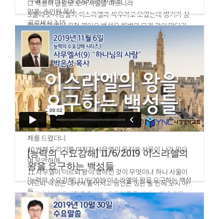
[수요말씀] 11/13/2019 감사와 평안
그 백성이 길갈로 모여 사울을 따르니라
말씀: 손인원 목사
5.블레셋 사람들이 이스라엘과 싸우려고 모였는데 병거가 삼
골로새서 3:15
만이요 마병이 육천 명이요 백성은 해변의 모래 같이 많더라
그들이 올라와 벧아웬 동쪽 믹마스에 진 치매
6.이스라엘 사람들이 위급함을 보고 절박하여 굴과 수풀과 바
위 틈과 은밀한 곳과 웅덩이에 숨으며
7.어떤 히브리 사람들은 요단을 건너 갓과 길르앗 땅으로 가
되 사울은 아직 길갈에 있고 그를 따른 모든 백성은 떨더라
8.사울은 사무엘이 정한 기한대로 이레 동안을 기다렸으나 사
무엘이 길갈로 오지 아니하매 백성이 사울에게서 흩어지는지
라
9.사울이 이르되 번제와 화목제물을 이리로 가져오라 하여 번
제를 드렸더니
10.번제 드리기를 마치자 사무엘이 온지라 사울이 나가 맞으
[능력의 수요강해] 11/6/2019 이스라엘의
며 문안하매
왕을 요구하는 백성들
11.사무엘이 이르되 왕이 행하신 것이 무엇이냐 하니 사울이
[능력의 수요강해] 11/6/2019 이스라엘의 왕을 요구하는 백성
이르되 백성은 내게서 흩어지고 당신은 정한 날 안에 오지 아
들
니하고 블레셋 사람은 믹마스에 모였음을 내가 보았으므로
말씀: 박은성 목사
12.이에 내가 이르기를 블레셋 사람들이 나를 치러 길갈로 내
사무엘상 8:1~22
려오겠거늘 내가 여호와께 은혜를 간구하지 못하였다 하고