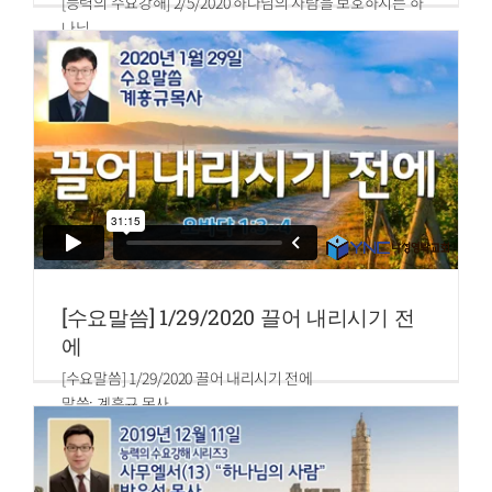
[능력의 수요강해] 2/5/2020 하나님의 사람을 보호하시는 하
나님
말씀: 박은성 목사
사무엘상 19
[수요말씀] 1/29/2020 끌어 내리시기 전
에
[수요말씀] 1/29/2020 끌어 내리시기 전에
말씀: 계흥규 목사
오바댜 1:3~4
3.너의 마음의 교만이 너를 속였도다 바위 틈에 거주하며 높
은 곳에 사는 자여 네가 마음에 이르기를 누가 능히 나를 땅에