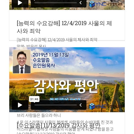
[능력의 수요강해] 12/4/2019 사울의 제
사와 죄악
[능력의 수요강해] 12/4/2019 사울의 제사와 죄악
말씀: 박은성 목사
사무엘상 13장
1.사울이 왕이 될 때에 사십 세라 그가 이스라엘을 다스린 지
이 년에
2.이스라엘 사람 삼천 명을 택하여 그 중에서 이천 명은 자기
와 함께 믹마스와 벧엘 산에 있게 하고 일천 명은 요나단과 함
께 베냐민 기브아에 있게 하고 남은 백성은 각기 장막으로 보
내니라
3.요나단이 게바에 있는 블레셋 사람의 수비대를 치매 블레셋
사람이 이를 들은지라 사울이 온 땅에 나팔을 불어 이르되 히
브리 사람들은 들으라 하니
4.온 이스라엘이 사울이 블레셋 사람들의 수비대를 친 것과
[수요말씀] 11/13/2019 감사와 평안
이스라엘이 블레셋 사람들의 미움을 받게 되었다 함을 듣고