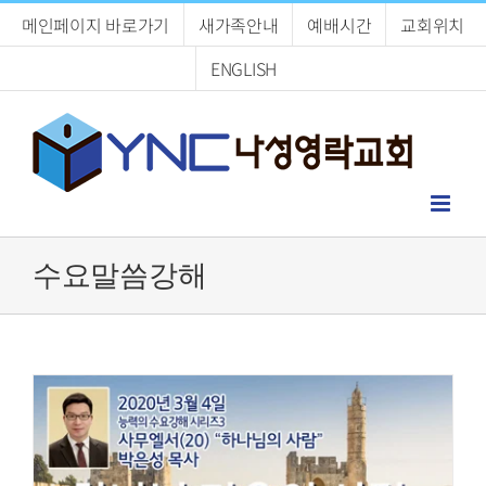
Skip
메인페이지 바로가기
새가족안내
예배시간
교회위치
to
content
ENGLISH
수요말씀강해