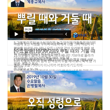
1.사무엘이 늙으매 그의 아들들을 이스라엘 사사로 삼으니
부득이하여 번제를 드렸나이다 하니라
2.장자의 이름은 요엘이요 차자의 이름은 아비야라 그들이 브
13.사무엘이 사울에게 이르되 왕이 망령되이 행하였도다 왕
엘세바에서 사사가 되니라
이 왕의 하나님 여호와께서 왕에게 내리신 명령을 지키지 아
3.그의 아들들이 자기 아버지의 행위를 따르지 아니하고 이익
니하였도다 그리하였더라면 여호와께서 이스라엘 위에 왕의
을 따라 뇌물을 받고 판결을 굽게 하니라
나라를 영원히 세우셨을 것이거늘
4.이스라엘 모든 장로가 모여 라마에 있는 사무엘에게 나아가
14.지금은 왕의 나라가 길지 못할 것이라 여호와께서 왕에게
서
명령하신 바를 왕이 지키지 아니하였으므로 여호와께서 그의
5.그에게 이르되 보소서 당신은 늙고 당신의 아들들은 당신의
마음에 맞는 사람을 구하여 여호와께서 그를 그의 백성의 지
행위를 따르지 아니하니 모든 나라와 같이 우리에게 왕을 세
도자로 삼으셨느니라 하고
[수요말씀] 10/30/2019 뿌릴 때와 거둘 때
워 우리를 다스리게 하소서 한지라
15.사무엘이 일어나 길갈에서 떠나 베냐민 기브아로 올라가
[수요말씀] 10/30/2019 뿌릴 때와 거둘 때
6.우리에게 왕을 주어 우리를 다스리게 하라 했을 때에 사무
니라 사울이 자기와 함께 한 백성의 수를 세어 보니 육백 명 가
말씀: 계흥규 목사
엘이 그것을 기뻐하지 아니하여 여호와께 기도하매
량이라
마가복음 4:26~29
7.여호와께서 사무엘에게 이르시되 백성이 네게 한 말을 다
16.사울과 그의 아들 요나단과 그들과 함께 한 백성은 베냐민
26.또 이르시되 하나님의 나라는 사람이 씨를 땅에 뿌림과 같
들으라 이는 그들이 너를 버림이 아니요 나를 버려 자기들의
게바에 있고 블레셋 사람들은 믹마스에 진 쳤더니
으니
왕이 되지 못하게 함이니라
17.노략꾼들이 세 대로 블레셋 사람들의 진영에서 나와서 한
27.그가 밤낮 자고 깨고 하는 중에 씨가 나서 자라되 어떻게
8.내가 그들을 애굽에서 인도하여 낸 날부터 오늘까지 그들이
대는 오브라 길을 따라서 수알 땅에 이르렀고
그리 되는지를 알지 못하느니라
모든 행사로 나를 버리고 다른 신들을 섬김 같이 네게도 그리
18.한 대는 벧호론 길로 향하였고 한 대는 광야쪽으로 스보임
28.땅이 스스로 열매를 맺되 처음에는 싹이요 다음에는 이삭
하는도다
골짜기가 내려다 보이는 지역 길로 향하였더라
이요 그 다음에는 이삭에 충실한 곡식이라
9.그러므로 그들의 말을 듣되 너는 그들에게 엄히 경고하고
19.그 때에 이스라엘 온 땅에 철공이 없었으니 이는 블레셋 사
29.열매가 익으면 곧 낫을 대나니 이는 추수 때가 이르렀음이