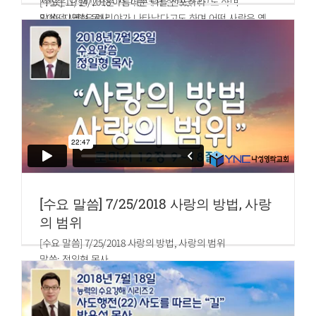
사람은 요한이 죽은 자 가운데서 살아났다고도 하며
[수요] 11/14/2018 아름다운 덕을 선포하라
8.어떤 사람은 엘리야가 나타났다고도 하며 어떤 사람은 옛
말씀: 지명현 목사
선지자 한 사람이 다시 살아났다고도 함이라
베드로전서 2:9~10
9.헤롯이 이르되 요한은 내가 목을 베었거늘 이제 이런 일이
9.그러나 너희는 택하신 족속이요 왕 같은 제사장들이요 거룩
들리니 이 사람이 누군가 하며 그를 보고자 하더라
한 나라요 그의 소유가 된 백성이니 이는 너희를 어두운 데서
불러 내어 그의 기이한 빛에 들어가게 하신 이의 아름다운 덕
을 선포하게 하려 하심이라
10.너희가 전에는 백성이 아니더니 이제는 하나님의 백성이
요 전에는 긍휼을 얻지 못하였더니 이제는 긍휼을 얻은 자니
라
[수요 말씀] 7/25/2018 사랑의 방법, 사랑
의 범위
[수요 말씀] 7/25/2018 사랑의 방법, 사랑의 범위
말씀: 정일형 목사
로마서 12장 9~18절
9.사랑에는 거짓이 없나니 악을 미워하고 선에 속하라
10.형제를 사랑하여 서로 우애하고 존경하기를 서로 먼저 하