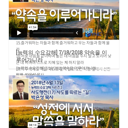
며
11.부지런하여 게으르지 말고 열심을 품고 주를 섬기라
12.소망 중에 즐거워하며 환난 중에 참으며 기도에 항상 힘쓰
며
13.성도들의 쓸 것을 공급하며 손 대접하기를 힘쓰라
14.너희를 박해하는 자를 축복하라 축복하고 저주하지 말라
15.즐거워하는 자들과 함께 즐거워하고 우는 자들과 함께 울
라
[능력의 수요강해] 7/18/2018 약속을 이
16.서로 마음을 같이하며 높은 데 마음을 두지 말고 도리어 낮
루어가니라
은 데 처하며 스스로 지혜 있는 체 하지 말라
[능력의 수요강해] 7/18/2018 약속을 이루어가니라
17.아무에게도 악을 악으로 갚지 말고 모든 사람 앞에서 선한
말씀: 박은성 목사
일을 도모하라
사도행전 7장 17~36절
18.할 수 있거든 너희로서는 모든 사람과 더불어 화목하라
17.하나님이 아브라함에게 약속하신 때가 가까우매 이스라엘
백성이 애굽에서 번성하여 많아졌더니
18.요셉을 알지 못하는 새 임금이 애굽 왕위에 오르매
19.그가 우리 족속에게 교활한 방법을 써서 조상들을 괴롭게
하여 그 어린 아이들을 내버려 살지 못하게 하려 할새
20.그 때에 모세가 났는데 하나님 보시기에 아름다운지라 그