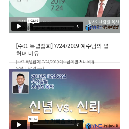
[수요 특별집회] 7/24/2019 예수님의 열
처녀 비유
[수요 특별집회] 7/24/2019 예수님의 열 처녀 비유
말씀: 나겸일 목사
마태복음 25:1~13
1.그 때에 천국은 마치 등을 들고 신랑을 맞으러 나간 열 처녀
와 같다 하리니
2.그 중의 다섯은 미련하고 다섯은 슬기 있는 자라
3.미련한 자들은 등을 가지되 기름을 가지지 아니하고
4.슬기 있는 자들은 그릇에 기름을 담아 등과 함께 가져갔더
니
5.신랑이 더디 오므로 다 졸며 잘새
6.밤중에 소리가 나되 보라 신랑이로다 맞으러 나오라 하매