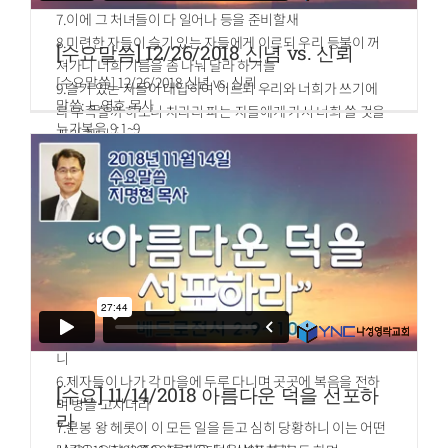
7.이에 그 처녀들이 다 일어나 등을 준비할새
8.미련한 자들이 슬기 있는 자들에게 이르되 우리 등불이 꺼
[수요말씀] 12/26/2018 신념 vs. 신뢰
져가니 너희 기름을 좀 나눠 달라 하거늘
[수요말씀] 12/26/2018 신념 vs. 신뢰
9.슬기 있는 자들이 대답하여 이르되 우리와 너희가 쓰기에
말씀: 노영호 목사
다 부족할까 하노니 차라리 파는 자들에게 가서 너희 쓸 것을
누가복음 9:1~9
사라 하니
1.예수께서 열두 제자를 불러 모으사 모든 귀신을 제어하며
10.그들이 사러 간 사이에 신랑이 오므로 준비하였던 자들은
병을 고치는 능력과 권위를 주시고
함께 혼인 잔치에 들어가고 문은 닫힌지라
2.하나님의 나라를 전파하며 앓는 자를 고치게 하려고 내보내
11.그 후에 남은 처녀들이 와서 이르되 주여 주여 우리에게 열
시며
어 주소서
3.이르시되 여행을 위하여 아무 것도 가지지 말라 지팡이나
12.대답하여 이르되 진실로 너희에게 이르노니 내가 너희를
배낭이나 양식이나 돈이나 두 벌 옷을 가지지 말며
알지 못하노라 하였느니라
4.어느 집에 들어가든지 거기서 머물다가 거기서 떠나라
13.그런즉 깨어 있으라 너희는 그 날과 그 때를 알지 못하느니
5.누구든지 너희를 영접하지 아니하거든 그 성에서 떠날 때에
라
너희 발에서 먼지를 떨어 버려 그들에게 증거를 삼으라 하시
니
6.제자들이 나가 각 마을에 두루 다니며 곳곳에 복음을 전하
[수요] 11/14/2018 아름다운 덕을 선포하
며 병을 고치더라
라
7.분봉 왕 헤롯이 이 모든 일을 듣고 심히 당황하니 이는 어떤