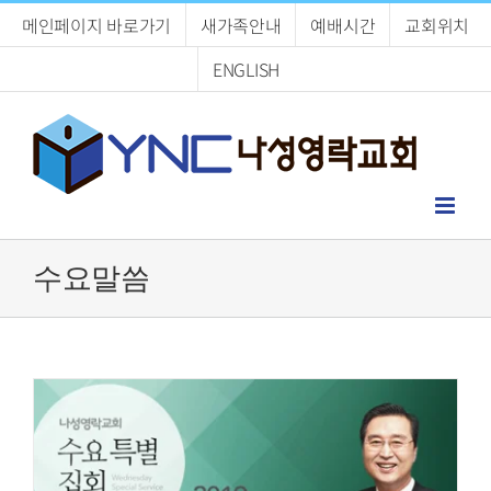
Skip
메인페이지 바로가기
새가족안내
예배시간
교회위치
to
content
ENGLISH
수요말씀