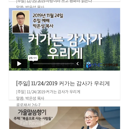
[주일] 12/15/2019 사랑이라 쓰고 평화라 읽는다
말씀: 박은성 목사
요한복음 14:27
평안을 너희에게 끼치노니 곧 나의 평안을 너희에게 주노라
내가 너희에게 주는 것은 세상이 주는 것과 같지 아니하니라
너희는 마음에 근심하지도 말고 두려워하지도 말라
[주일] 11/24/2019 커가는 감사가 우리게
[주일] 11/24/2019 커가는 감사가 우리게
말씀: 박은성 목사
골로새서 2:6~7
6.그러므로 너희가 그리스도 예수를 주로 받았으니 그 안에서
행하되
7.그 안에 뿌리를 박으며 세움을 받아 교훈을 받은 대로 믿음