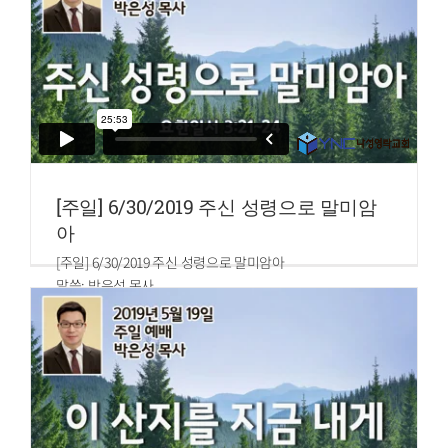
로 용납하고
3.평안의 매는 줄로 성령이 하나 되게 하신 것을 힘써 지키라
4.몸이 하나요 성령도 한 분이시니 이와 같이 너희가 부르심
의 한 소망 안에서 부르심을 받았느니라
[주일] 6/30/2019 주신 성령으로 말미암
아
[주일] 6/30/2019 주신 성령으로 말미암아
말씀: 박은성 목사
요한일서 3:21~24
21.사랑하는 자들아 만일 우리 마음이 우리를 책망할 것이 없
으면 하나님 앞에서 담대함을 얻고
22.무엇이든지 구하는 바를 그에게서 받나니 이는 우리가 그
의 계명을 지키고 그 앞에서 기뻐하시는 것을 행함이라
23.그의 계명은 이것이니 곧 그 아들 예수 그리스도의 이름을
믿고 그가 우리에게 주신 계명대로 서로 사랑할 것이니라