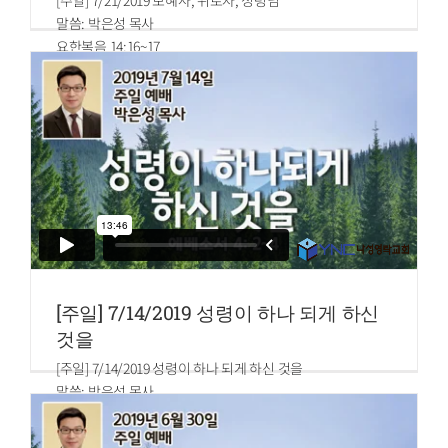
[주일] 7/21/2019 보혜사, 위로자, 성령님
말씀: 박은성 목사
요한복음 14:16~17
16.내가 아버지께 구하겠으니 그가 또 다른 보혜사를 너희에
게 주사 영원토록 너희와 함께 있게 하리니
17.그는 진리의 영이라 세상은 능히 그를 받지 못하나니 이는
그를 보지도 못하고 알지도 못함이라 그러나 너희는 그를 아
나니 그는 너희와 함께 거하심이요 또 너희 속에 계시겠음이
라
[주일] 7/14/2019 성령이 하나 되게 하신
것을
[주일] 7/14/2019 성령이 하나 되게 하신 것을
말씀: 박은성 목사
에베소서 4:2~4
2.모든 겸손과 온유로 하고 오래 참음으로 사랑 가운데서 서