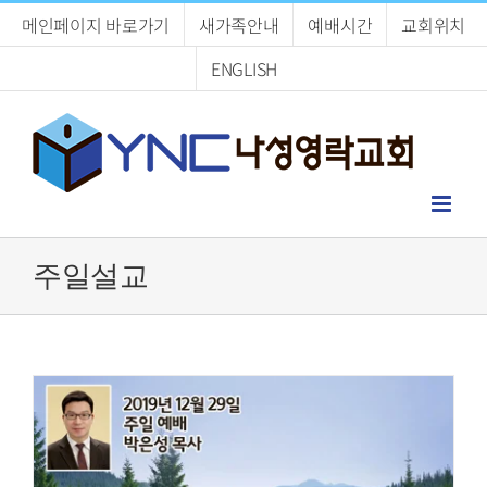
Skip
메인페이지 바로가기
새가족안내
예배시간
교회위치
to
content
ENGLISH
주일설교