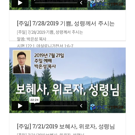
[주일] 7/28/2019 기쁨, 성령께서 주시는
[주일] 7/28/2019 기쁨, 성령께서 주시는
말씀: 박은성 목사
시편 122:1, 데살로니가전서 1:6~7
시편
사람이 내게 말하기를 여호와의 집에 올라가자 할 때에 내가
기뻐하였도다
데살로니가전셔
6.또 너희는 많은 환난 가운데서 성령의 기쁨으로 말씀을 받
아 우리와 주를 본받은 자가 되었으니
7.그러므로 너희가 마게도냐와 아가야에 있는 모든 믿는 자의
본이 되었느니라
[주일] 7/21/2019 보혜사, 위로자, 성령님