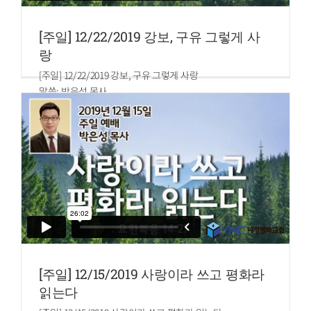
[주일] 12/22/2019 강보, 구유 그렇게 사
랑
[주일] 12/22/2019 강보, 구유 그렇게 사랑
말씀: 박은성 목사
누가복음 2:10~12
10.천사가 이르되 무서워하지 말라 보라 내가 온 백성에게 미
칠 큰 기쁨의 좋은 소식을 너희에게 전하노라
11.오늘 다윗의 동네에 너희를 위하여 구주가 나셨으니 곧 그
리스도 주시니라
12.너희가 가서 강보에 싸여 구유에 뉘어 있는 아기를 보리니
이것이 너희에게 표적이니라 하더니
[주일] 12/15/2019 사랑이라 쓰고 평화라
읽는다