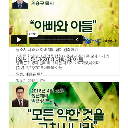
하나님 앞에 금식하며 기도하여
5.이르되 하늘의 하나님 여호와 크고 두려우신 하나님이여 주
를 사랑하고 주의 계명을 지키는 자에게 언약을 지키시며 긍
휼을 베푸시는 주여 간구하나이다
6.이제 종이 주의 종들인 이스라엘 자손을 위하여 주야로 기
도하오며 우리 이스라엘 자손이 주께 범죄한 죄들을 자복하
오니 주는 귀를 기울이시며 눈을 여시사 종의 기도를 들으시
옵소서 나와 내 아버지의 집이 범죄하여
7.주를 향하여 크게 악을 행하여 주께서 주의 종 모세에게 명
[청년] 5/13/2018 아빠와 아들
령하신 계명과 율례와 규례를 지키지 아니하였나이다
[청년] 5/13/2018 아빠와 아들
말씀: 계흥규 목사
창세기 22장 1-12절
1.그 일 후에 하나님이 아브라함을 시험하시려고 그를 부르시
되 아브라함아 하시니 그가 이르되 내가 여기 있나이다
2.여호와께서 이르시되 네 아들 네 사랑하는 독자 이삭을 데
리고 모리아 땅으로 가서 내가 네게 일러 준 한 산 거기서 그를
번제로 드리라
3.아브라함이 아침에 일찍이 일어나 나귀에 안장을 지우고 두
종과 그의 아들 이삭을 데리고 번제에 쓸 나무를 쪼개어 가지