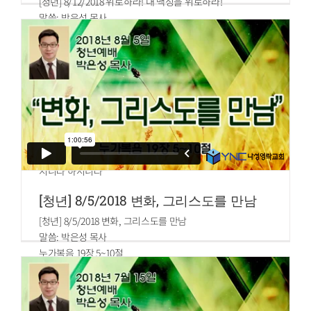
[청년] 8/12/2018 위로하라! 내 백성을 위로하라!
말씀: 박은성 목사
이사야 40장 1~2절
1.너희의 하나님이 이르시되 너희는 위로하라 내 백성을 위로
하라
2.너희는 예루살렘의 마음에 닿도록 말하며 그것에게 외치라
그 노역의 때가 끝났고 그 죄악이 사함을 받았느니라 그의 모
든 죄로 말미암아 여호와의 손에서 벌을 배나 받았느니라 할
지니라 하시니라
[청년] 8/5/2018 변화, 그리스도를 만남
[청년] 8/5/2018 변화, 그리스도를 만남
말씀: 박은성 목사
누가복음 19장 5~10절
5.예수께서 그 곳에 이르사 쳐다 보시고 이르시되 삭개오야
속히 내려오라 내가 오늘 네 집에 유하여야 하겠다 하시니
6.급히 내려와 즐거워하며 영접하거늘