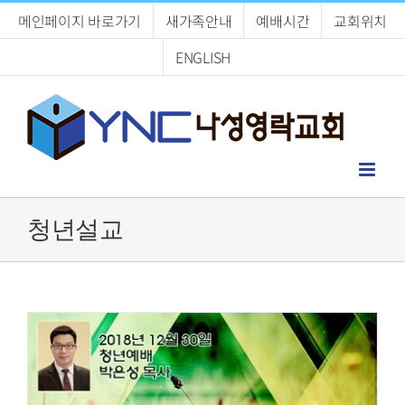
Skip
메인페이지 바로가기
새가족안내
예배시간
교회위치
to
content
ENGLISH
청년설교