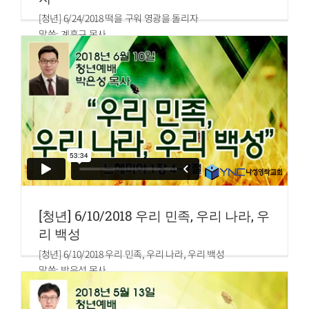
[청년] 6/24/2018 떡을 구워 영광을 돌리자
말씀: 계흥규 목사
역대상 9장 31~32절
31.고라 자손 살룸의 맏아들 맛디댜라 하는 레위 사람은 전병
을 굽는 일을 맡았으며
32.또 그의 형제 그핫 자손 중에 어떤 자는 진설하는 떡을 맡
아 안식일마다 준비하였더라
[청년] 6/10/2018 우리 민족, 우리 나라, 우
리 백성
[청년] 6/10/2018 우리 민족, 우리 나라, 우리 백성
말씀: 박은성 목사
느헤미야 1장 4~7절
4.내가 이 말을 듣고 앉아서 울고 수일 동안 슬퍼하며 하늘의