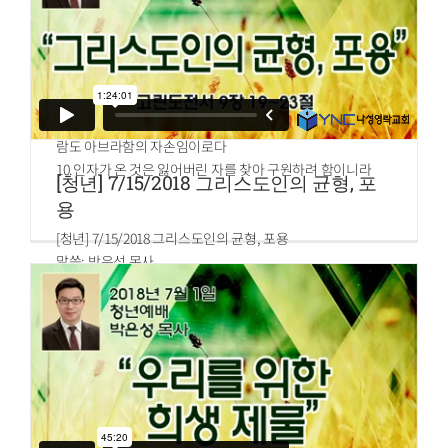
7.뭇 사람이 보고 수군거려 이르되 저가 죄인의 집에 유하러
들어갔도다 하더라
8.삭개오가 서서 주께 여짜오되 주여 보시옵소서 내 소유의
절반을 가난한 자들에게 주겠사오며 만일 누구의 것을 속여
빼앗은 일이 있으면 네 갑절이나 갚겠나이다
9.예수께서 이르시되 오늘 구원이 이 집에 이르렀으니 이 사
람도 아브라함의 자손임이로다
10.인자가 온 것은 잃어버린 자를 찾아 구원하려 함이니라
[청년] 7/15/2018 그리스도인의 균형, 포
용
[청년] 7/15/2018 그리스도인의 균형, 포용
말씀: 박은성 목사
고린도전서 9장 19~23절
19.내가 모든 사람에게서 자유로우나 스스로 모든 사람에게
종이 된 것은 더 많은 사람을 얻고자 함이라
20.유대인들에게 내가 유대인과 같이 된 것은 유대인들을 얻
고자 함이요 율법 아래에 있는 자들에게는 내가 율법 아래에
있지 아니하나 율법 아래에 있는 자 같이 된 것은 율법 아래에
있는 자들을 얻고자 함이요
21.율법 없는 자에게는 내가 하나님께는 율법 없는 자가 아니