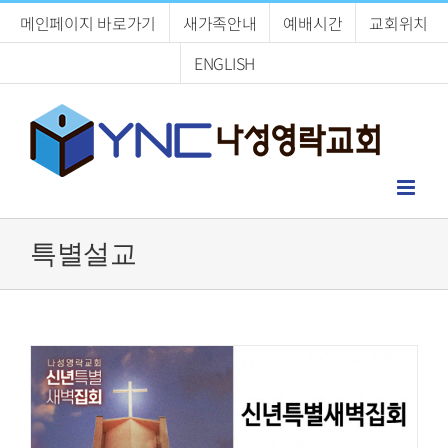
Skip
메인페이지 바로가기
새가족안내
예배시간
교회위치
to
content
ENGLISH
특별설교