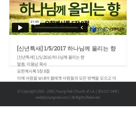
[신년특새] 1/5/2017 하나님께 올리는 향
[신년특새] 1/5/2016 하나님께 올리는 향
말씀: 이용남 목사
요한계시록 5장 8절
이에 사람을 보내어 블레셋 사람들의 모든 방백을 모으고 이
르되 우리가 이스라엘 신의 궤를 어찌하랴 하니 그들이 대답
© Copyright 2016 -
2026 | Young Nak Church of L.A. | 323-227-1400 |
하되 이스라엘 신의 궤를 가드로 옮겨 가라 하므로 이스라엘
web@youngnak.com | All Rights Reserved.
신의 궤를 옮겨 갔더니