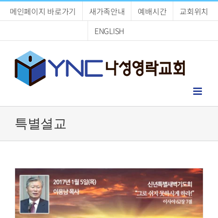
Skip
메인페이지 바로가기
새가족안내
예배시간
교회위치
to
content
ENGLISH
특별셜교