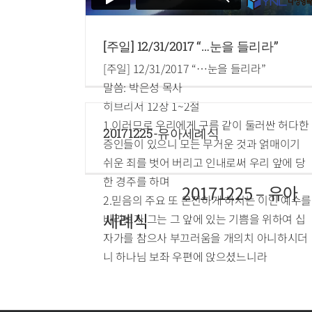
[주일] 12/31/2017 “…눈을 들리라”
[주일] 12/31/2017 “…눈을 들리라”
말씀: 박은성 목사
히브리서 12장 1~2절
1.이러므로 우리에게 구름 같이 둘러싼 허다한
20171225-유아세례식
증인들이 있으니 모든 무거운 것과 얽매이기
쉬운 죄를 벗어 버리고 인내로써 우리 앞에 당
한 경주를 하며
20171225 – 유아
2.믿음의 주요 또 온전하게 하시는 이인 예수를
세례식
바라보자 그는 그 앞에 있는 기쁨을 위하여 십
자가를 참으사 부끄러움을 개의치 아니하시더
니 하나님 보좌 우편에 앉으셨느니라