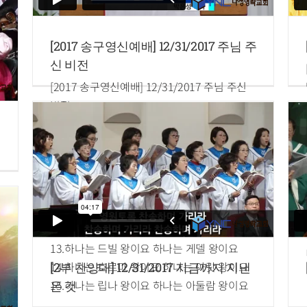
[2017 송구영신예배] 12/31/2017 주님 주
신 비전
[2017 송구영신예배] 12/31/2017 주님 주신
비전
말씀: 박은성 목사
여호수아 14장 10~15절
10.하나는 예루살렘 왕이요 하나는 헤브론 왕
이요 하나는 야르뭇 왕이요
11.하나는 라기스 왕이요
12.하나는 에글론 왕이요 하나는 게셀 왕이요
13.하나는 드빌 왕이요 하나는 게델 왕이요
14.하나는 호르마 왕이요 하나는 아랏 왕이요
[2부 찬양대] 12/31/2017 지금까지 지낸
15.하나는 립나 왕이요 하나는 아둘람 왕이요
온 것