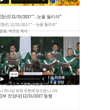
[청년] 12/31/2017 “…눈을 들리라”
[청년] 12/31/2017 “…눈을 들리라”
말씀: 박은성 목사
히브리서 12장 1~2절
1.이러므로 우리에게 구름 같이 둘러싼 허다한
증인들이 있으니 모든 무거운 것과 얽매이기
쉬운 죄를 벗어 버리고 인내로써 우리 앞에 당
한 경주를 하며
2.믿음의 주요 또 온전하게 하시는 이인 예수를
바라보자 그는 그 앞에 있는 기쁨을 위하여 십
자가를 참으사 부끄러움을 개의치 아니하시더
니 하나님 보좌 우편에 앉으셨느니라
[1부 찬양대] 12/31/2017 동행