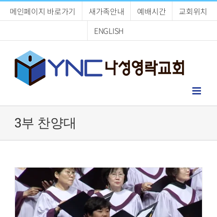
Skip
메인페이지 바로가기
새가족안내
예배시간
교회위치
to
content
ENGLISH
3부 찬양대