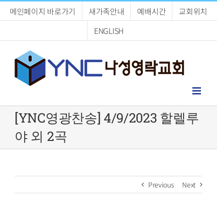
Skip
메인페이지 바로가기
새가족안내
예배시간
교회위치
to
content
ENGLISH
[YNC영광찬송] 4/9/2023 할렐루
야 외 2곡
Previous
Next