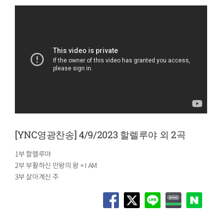
[YNC영광찬송] 4/9/2023 할렐루야 외 2곡
1부 할렐루야
2부 부활하신 만왕의 왕 + I AM
3부 살아계신 주