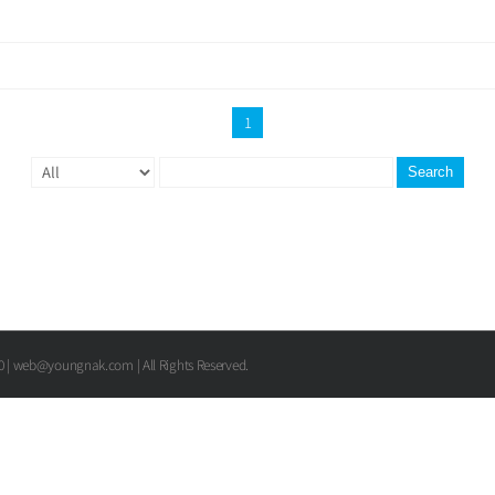
1
Search
00 | web@youngnak.com | All Rights Reserved.