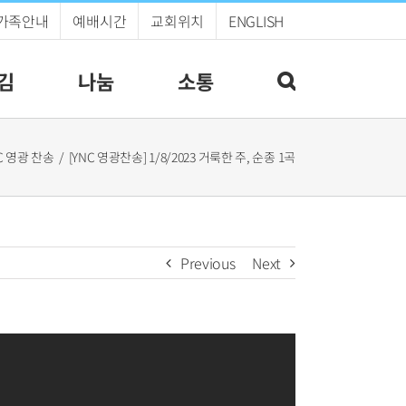
가족안내
예배시간
교회위치
ENGLISH
김
나눔
소통
C 영광 찬송
[YNC 영광찬송] 1/8/2023 거룩한 주, 순종 1곡
Previous
Next