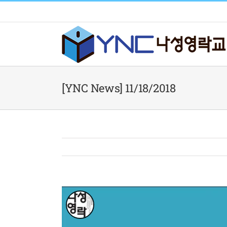
Skip
to
content
[YNC News] 11/18/2018