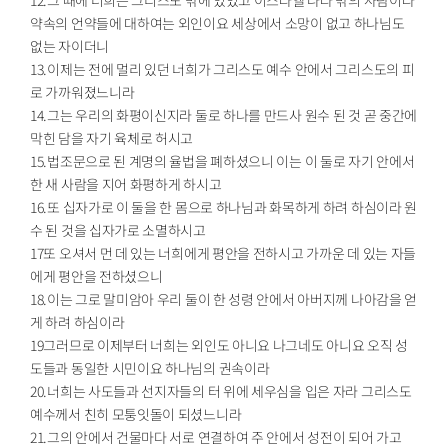
약속의 언약들에 대하여는 외인이요 세상에서 소망이 없고 하나님도
없는 자이더니
13.이제는 전에 멀리 있던 너희가 그리스도 예수 안에서 그리스도의 피
로 가까워졌느니라
14.그는 우리의 화평이신지라 둘로 하나를 만드사 원수 된 것 곧 중간에
막힌 담을 자기 육체로 허시고
15.법조문으로 된 계명의 율법을 폐하셨으니 이는 이 둘로 자기 안에서
한 새 사람을 지어 화평하게 하시고
16.또 십자가로 이 둘을 한 몸으로 하나님과 화목하게 하려 하심이라 원
수 된 것을 십자가로 소멸하시고
17또 오셔서 먼 데 있는 너희에게 평안을 전하시고 가까운 데 있는 자들
에게 평안을 전하셨으니
18.이는 그로 말미암아 우리 둘이 한 성령 안에서 아버지께 나아감을 얻
게 하려 하심이라
19그러므로 이제부터 너희는 외인도 아니요 나그네도 아니요 오직 성
도들과 동일한 시민이요 하나님의 권속이라
20.너희는 사도들과 선지자들의 터 위에 세우심을 입은 자라 그리스도
예수께서 친히 모퉁잇돌이 되셨느니라
21.그의 안에서 건물마다 서로 연결하여 주 안에서 성전이 되어 가고