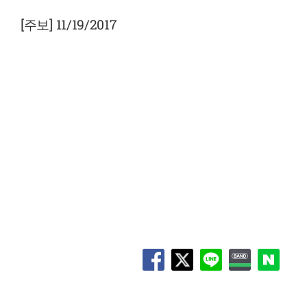
View
Larger
[주보] 11/19/2017
Image