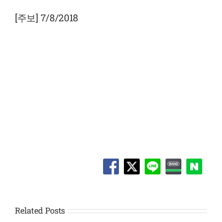
View
Larger
[주보] 7/8/2018
Image
Related Posts