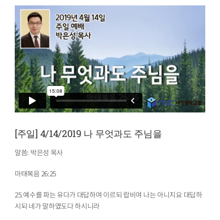
[주일] 4/14/2019 나 무엇과도 주님을
말씀: 박은성 목사
마태복음 26:25
25.예수를 파는 유다가 대답하여 이르되 랍비여 나는 아니지요 대답하
시되 네가 말하였도다 하시니라