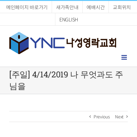
Skip
메인페이지 바로가기
새가족안내
예배시간
교회위치
to
content
ENGLISH
[주일] 4/14/2019 나 무엇과도 주
님을
Previous
Next