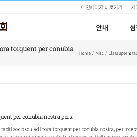
메인페이지 바로가기
새
안내
섬
itora torquent per conubia
Home
Misc
Class aptent tac
rquent per conubia nostra pers.
t taciti sociosqu ad litora torquent per conubia nostra, per inc
 quis. Aenean semper vehicula elementum. Nulla massa est, fauc