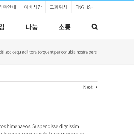
가족안내
예배시간
교회위치
ENGLISH
김
나눔
소통
iti sociosqu ad litora torquent per conubia nostra pers.
Next
eptos himenaeos. Suspendisse dignissim
ibus non semper quis, laoreet et sapien.