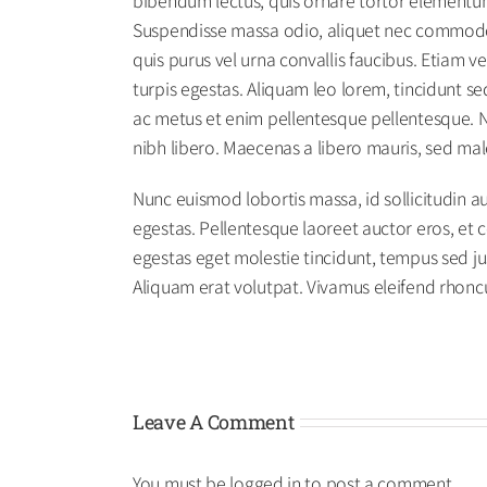
Suspendisse massa odio, aliquet nec commodo et
quis purus vel urna convallis faucibus. Etiam v
turpis egestas. Aliquam leo lorem, tincidunt 
ac metus et enim pellentesque pellentesque. Nun
nibh libero. Maecenas a libero mauris, sed ma
Nunc euismod lobortis massa, id sollicitudin au
egestas. Pellentesque laoreet auctor eros, et c
egestas eget molestie tincidunt, tempus sed jus
Aliquam erat volutpat. Vivamus eleifend rhoncus
Leave A Comment
You must be
logged in
to post a comment.