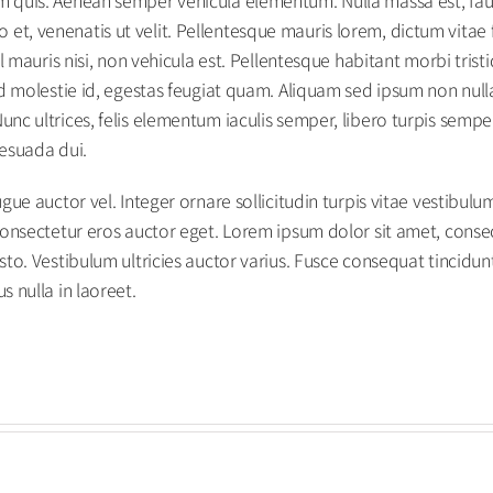
, venenatis ut velit. Pellentesque mauris lorem, dictum vitae f
el mauris nisi, non vehicula est. Pellentesque habitant morbi tri
sed molestie id, egestas feugiat quam. Aliquam sed ipsum non nul
c ultrices, felis elementum iaculis semper, libero turpis semper 
lesuada dui.
gue auctor vel. Integer ornare sollicitudin turpis vitae vestibul
onsectetur eros auctor eget. Lorem ipsum dolor sit amet, consecte
to. Vestibulum ultricies auctor varius. Fusce consequat tincidunt 
 nulla in laoreet.