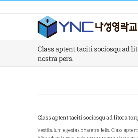
Skip
to
content
Class aptent taciti sociosqu ad l
nostra pers.
Class aptent taciti sociosqu ad litora to
Vestibulum egestas pharetra felis. Class apten
bibendum lectus, quis ornare tortor elementum