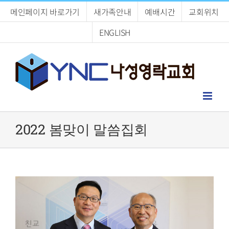
Skip
메인페이지 바로가기
새가족안내
예배시간
교회위치
to
content
ENGLISH
2022 봄맞이 말씀집회
View
Larger
Image