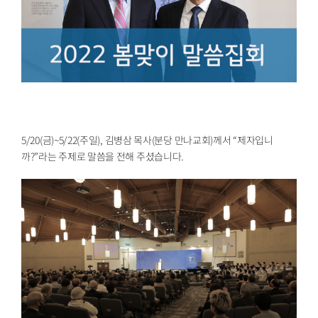
5/20(금)~5/22(주일), 김병삼 목사(분당 만나교회)께서 “제자입니
까?”라는 주제로 말씀을 전해 주셨습니다.