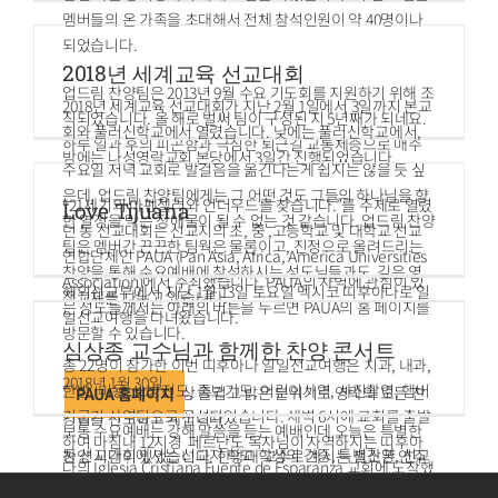
멤버들의 온 가족을 초대해서 전체 참석인원이 약 40명이나
되었습니다.
2018년 세계교육 선교대회
업드림 찬양팀은 2013년 9월 수요 기도회를 지원하기 위해 조
2018년 세계교육 선교대회가 지난 2월 1일에서 3일까지 본교
직되었습니다. 올 해로 벌써 팀이 구성된 지 5년째가 되네요.
회와 풀러신학교에서 열렸습니다. 낮에는 풀러신학교에서,
하루 일과 후의 피곤함과 극심한 퇴근길 교통체증으로 매주
밤에는 나성영락교회 본당에서 3일간 진행되었습니다.
수요일 저녁 교회로 발걸음을 옮긴다는게 쉽지는 않을 듯 싶
은데, 업드림 찬양팀에게는 그 어떤 것도 그들의 하나님을 향
“21세기의 아펜젤러와 언더우드를 찾습니다.”를 주제로 열렸
Love Tijuana
한 열정을 막는 장애물이 될 수 없는 것 같습니다. 업드림 찬양
던 동 선교대회는 선교지의 초, 중 ,고등학교 및 대학교 선교
팀은 멤버간 끈끈한 팀웍은 물론이고, 진정으로 올려드리는
연합단체인 PAUA (Pan Asia, Africa, America Universities
찬양을 통해 수요예배에 참석하시는 성도님들과도 깊은 영
Association)에서 주최했습니다. PAUA의 사역에 관심이 있
해외선교부에서 지난 1월 13일 토요일 멕시코 띠후아나로 일
적교제를 나누고 있습니다.
는 성도들께서는 아래의 버튼을 누르면 PAUA의 홈 페이지를
일선교여행을 다녀왔습니다.
방문할 수 있습니다.
심상종 교수님과 함께한 찬양 콘서트
총 22명이 참가한 이번 띠후아나 일일선교여행은 치과, 내과,
2018년 1월 30일
한방, 미용, 노방전도, 중보기도, 어린이사역, 사진촬영, 햄버
지명현 목사님은 항상 즐겁고 밝은 분위기로 영락의 모든 찬
PAUA 홈페이지
거굽기 사역팀으로 구성되었습니다. 새벽 6시에 교회를 출발
양팀을 인도하고 계십니다.
보통 수요예배는 강해 말씀을 듣는 예배인데 오늘은 특별한
하여 마침내 12시경 페르난도 목사님이 사역하시는 띠후아
동 선교대회에서는 선교지 학교 학생의 간증, 특별찬양, 선교
찬양 시간이 있었습니다. 한양대 교수로 계시는 색소폰 연주
나의 Iglesia Cristiana Fuente de Esparanza 교회에 도착했
지 학교 총장의 간증및 사역소개, 대회장 목사의 메시지, 선교
자 심상종 교수님께서 저희 나성영락교회에 찾아와주셔서 수
습니다